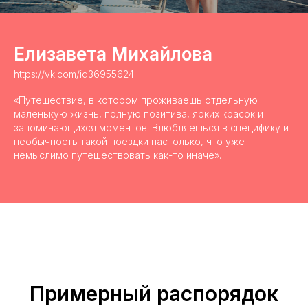
Елизавета Михайлова
https://vk.com/id36955624
«Путешествие, в котором проживаешь отдельную
маленькую жизнь, полную позитива, ярких красок и
запоминающихся моментов. Влюбляешься в специфику и
необычность такой поездки настолько, что уже
немыслимо путешествовать как-то иначе».
Примерный распорядок